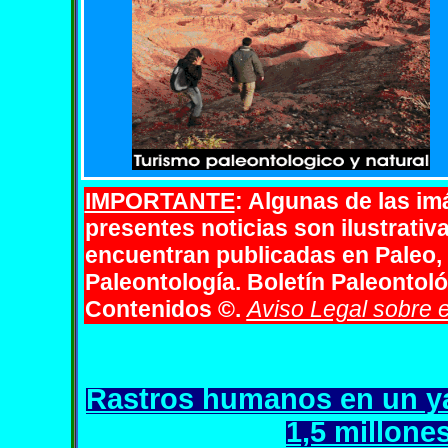
IMPORTANTE
: Algunas de las i
presentes noticias son ilustrativ
encuentran publicadas en Paleo,
Paleontología. Boletín Paleontol
Contenidos
©.
Aviso Legal sobre 
Rastros humanos en un ya
1,5 millone