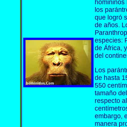
homininos 
los parántr
que logró s
de años. L
Paranthrop
especies: 
de África, 
del contine
Los paránt
de hasta 1
550 centím
tamaño del
respecto a
centímetros
embargo, e
manera pro