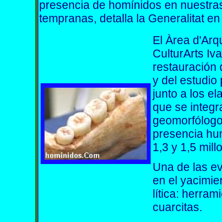
presencia de homínidos en nuestras 
tempranas, detalla la Generalitat e
El Àrea d'Arq
CulturArts Iv
restauración 
y del estudio
junto a los e
que se integ
geomorfólogos
presencia hu
1,3 y 1,5 mil
Una de las e
en el yacimien
lítica: herram
cuarcitas.