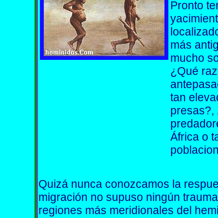
Pronto te
yacimien
localizad
más antig
mucho so
¿Qué raz
antepasad
tan eleva
presas?, 
predador
África o t
poblacio
Quizá nunca conozcamos la respuest
migración no supuso ningún trauma,
regiones más meridionales del hemi