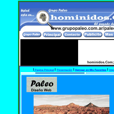
 divulgacion sobre el pasado, evolucion y origen 
hominidos.Com; 
I
I
I
I
Pagina Principal
Presentación
Agregar en Mis Favoritos
Impr