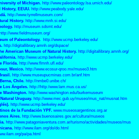
iversity of Michigan.
http://www.paleontology.lsa.umich.edu/
 History, EEUU.
http://www.peabody.yale.edu/
adá.
http://www.tyrrellmuseum.com/
ural History.
http://www.mnh.si.edu/
eology.
http://museum.sdsmt.edu/
http://www.fieldmuseum.org/
seum of Paleontology.
http://www.ucmp.berkeley.edu/
s
.
http://digitallibrary.amnh.org/dspace/
he
American
Museum
of
Natural
History.
http://digitallibrary.amnh.org/
lifornia.
http://www.ucmp.berkeley.edu/
e Florida.
http://www.flmnh.ufl.edu/
sur, Mexico.
http://www.ecosur-qroo.mx/museo3.htm
rasil.
http://www.museupucminas.com.br/anf.htm
Berna, Chile.
http://nmbe0.unibe.ch/
de Los Ángeles
.
http://http:/www.lam.mus.ca.us/
de Washington.
http://www.washington.edu/burkemuseum
 Natural Uruguay
.
http://www.mec.gub.uy/museo/mus_nat/musnat.htm
glés).
http://www.ucmp.berkeley.edu/
tinos de la Fundación YPF.
www.museosargentinos.org.ar
enos Aires
.
http://www.buenosaires.gov.ar/cultura/museos
ia.
http://www.patagoniaventura.com.ar/turismo/actividades/museos/mus
nicana
.
http://www.ilam.org/do/do.html
www.ilam.org/pa/pa.html