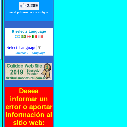
se el primero de tus amigos
It selects Language
Select Language
▼
+ idiomas / + Language
s
Desea
informar un
error o aportar
información al
sitio web: