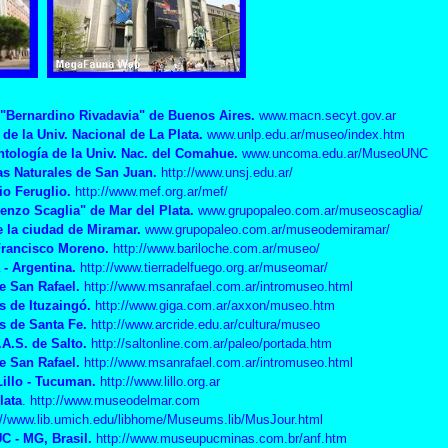
 "Bernardino
Rivadavia" de Buenos Aires.
www.macn.secyt.gov.ar
de la Univ. Nacional de La Plata.
www.unlp.edu.ar/museo/index.htm
tología de la Univ. Nac. del Comahue.
www.uncoma.edu.ar/MuseoUNC
as Naturales de San Juan.
http://www.unsj.edu.ar/
io Feruglio.
http://www.mef.org.ar/mef/
enzo Scaglia" de Mar del Plata.
www.grupopaleo.com.ar/museoscaglia/
la ciudad de Miramar.
www.grupopaleo.com.ar/museodemiramar/
Francisco Moreno
.
http://www.bariloche.com.ar/museo/
- Argentina
.
http://www.tierradelfuego.org.ar/museomar/
e San Rafael.
http://www.msanrafael.com.ar/intromuseo.html
s de Ituzaingó
.
http://www.giga.com.ar/axxon/museo.htm
s de Santa Fe
.
http://www.arcride.edu.ar/cultura/museo
.A.S. de Salto.
http://saltonline.com.ar/paleo/portada.htm
e San Rafael.
http://www.msanrafael.com.ar/intromuseo.html
illo - Tucuman
.
http://www.lillo.org.ar
lata
.
http://www.museodelmar.com
://www.lib.umich.edu/libhome/Museums.lib/MusJour.html
C - MG, Brasil.
http://www.museupucminas.com.br/anf.htm