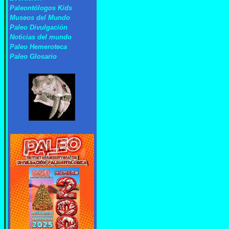
Paleontólogos Kids
Museos del Mundo
Paleo Divulgación
Noticias del mundo
Paleo Hemeroteca
Paleo Glosario