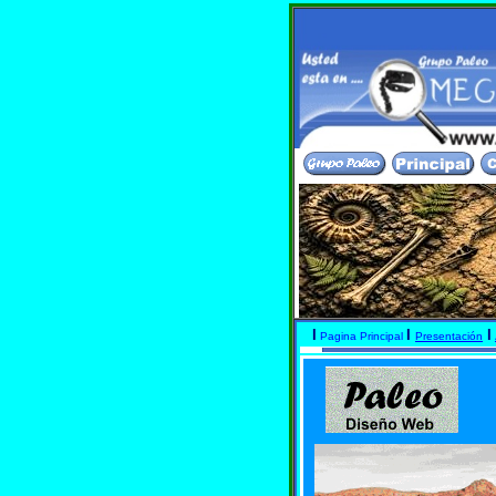
 encontraras informacion paleontologica de las princ
I
I
I
Pagina Principal
Presentación