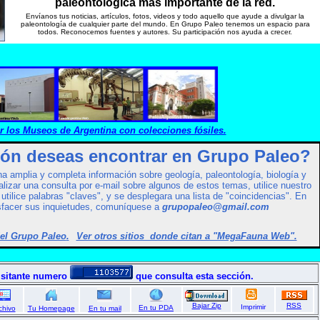
paleontológica mas importante de la red.
Envíanos tus noticias, artículos, fotos, videos y todo aquello que ayude a divulgar la
paleontología de cualquier parte del mundo. En Grupo Paleo tenemos un espacio para
todos. Reconocemos fuentes y autores. Su participación nos ayuda a crecer.
r los Museos de Argentina con colecciones fósiles.
ón deseas encontrar en Grupo Paleo?
a amplia y completa información sobre geología, paleontología, biología y
alizar una consulta por e-mail sobre algunos de estos temas, utilice nuestro
 utilice palabras "claves", y se desplegara una lista de "coincidencias". En
isfacer sus inquietudes, comuníquese a
grupopaleo@gmail.com
del Grupo Paleo
.
Ver otros sitios donde citan a "MegaFauna Web".
del mundo museos del mundo museos del mundo museos del mundo museos del mundo museos
isitante numero
que consulta esta sección.
Bajar Zip
RSS
Imprimir
En tu PDA
chivo
Tu Homepage
En tu mail