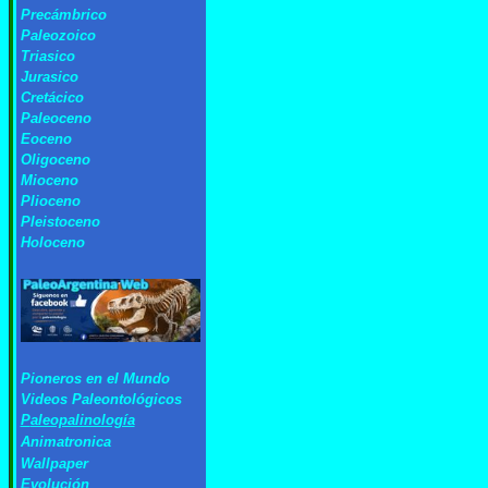
Precámbrico
Paleozoico
Triasico
Jurasico
Cretácico
Paleoceno
Eoceno
Oligoceno
Mioceno
Plioceno
Pleistoceno
Holoceno
Pioneros en el Mundo
Videos Paleontológicos
P
aleopalinología
Animatronica
Wallpaper
Evolución