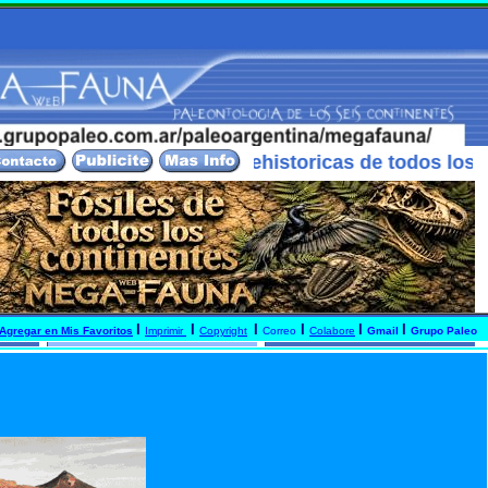
ipales criaturas prehistoricas de todos los continen
I
I
I
I
I
I
Agregar en Mis Favoritos
Imprimir
Copyright
Correo
Colabore
Gmail
Grupo Paleo