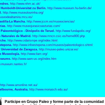
ondres.
http://www.nhm.ac.uk/
Humboldt-Universitat zu Berlin.
http://www.museum.hu-berlin.de/
l.
http://www.museulourinha.org/
museodealtamira.mcu.es/
astilla-La Mancha.
http://www.jccm.es/museociencias/
rias.
http://www.museojurasicoasturias.com/
aleontológico - Dinópolis de Teruel.
http://www.fundapolis.org/
 Naturales de Madrid.
http://www.mncn.csic.es/home800.php
lche.
http://www.cidarismpe.org/index.html
stepona.
http://www.infoestepona.com/museos/paleontologico.shtml
 Universidad de Zaragoza.
http://museo-paleo.unizar.es/
de Museología
.
http://www.ilam.org/
Museums
.
http://www.aam-us.org/index.htm
w.museum.nantes.fr/
http://www.amonline.net.au/
elbourne, Australia.
http://www.monasch.edu.au/
Participe en Grupo Paleo y forme parte de la comunidad