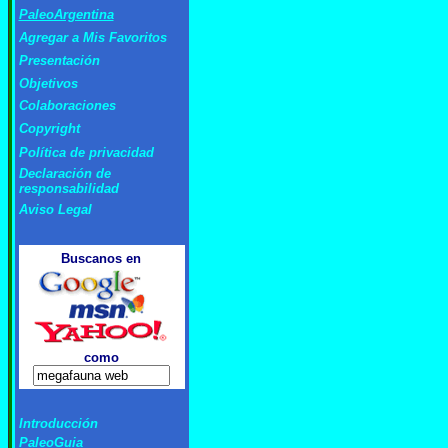
PaleoArgentina
Agregar a Mis Favoritos
Presentación
Objetivos
Colabor
aciones
Copyright
Política de privacidad
Declaración de
responsabilidad
Aviso Legal
Buscanos
en
como
Introducción
PaleoGuia