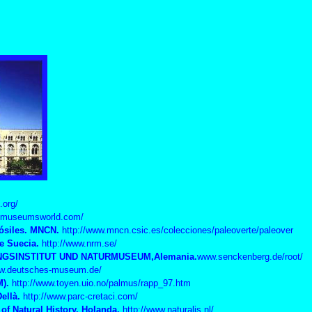
.org/
w.museumsworld.com/
ósiles. MNCN.
http://www.mncn.csic.es/colecciones/paleoverte/paleover
e Suecia.
http://www.nrm.se/
SINSTITUT UND NATURMUSEUM,Alemania.
www.senckenberg.de/root/
ww.deutsches-museum.de/
).
http://www.toyen.uio.no/palmus/rapp_97.htm
ellà.
http://www.parc-cretaci.com/
of Natural History, Holanda.
http://www.naturalis.nl/