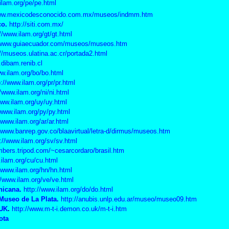
ilam.org/pe/pe.html
www.mexicodesconocido.com.mx/museos/indmm.htm
co
.
http://siti.com.mx/
//www.ilam.org/gt/gt.html
/www.guiaecuador.com/museos/museos.htm
://museos.ulatina.ac.cr/portada2.html
.dibam.renib.cl
ww.ilam.org/bo/bo.html
://www.ilam.org/pr/pr.html
//www.ilam.org/ni/ni.html
www.ilam.org/uy/uy.html
/www.ilam.org/py/py.html
/www.ilam.org/ar/ar.html
//www.banrep.gov.co/blaavirtual/letra-d/dirmus/museos.htm
://www.ilam.org/sv/sv.html
mbers.tripod.com/~cesarcordaro/brasil.htm
.ilam.org/cu/cu.html
//www.ilam.org/hn/hn.html
//www.ilam.org/ve/ve.html
nicana.
http://www.ilam.org/do/do.html
 Museo de La Plata.
http://anubis.unlp.edu.ar/museo/museo09.htm
 UK
.
http://www.m-t-i.demon.co.uk/m-t-i.htm
ota