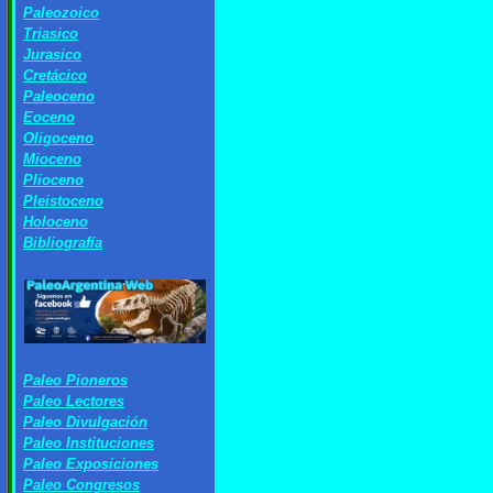
Paleozoico
Triasico
Jurasico
Cretácico
Paleoceno
Eoceno
Oligoceno
Mioceno
Plioceno
Pleistoceno
Holoceno
Bibliografía
Paleo Pioneros
Paleo Lectores
Paleo Divulgación
Paleo Instituciones
Paleo Exposiciones
Paleo Congresos