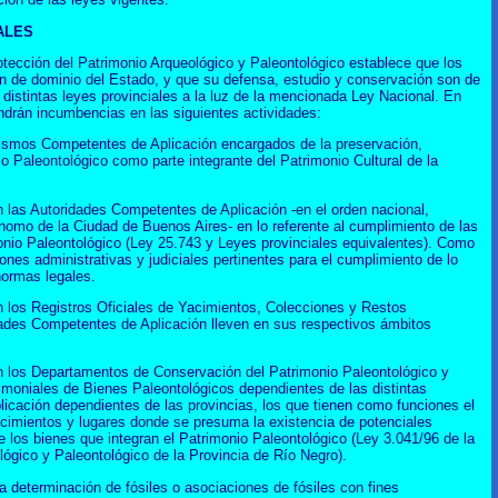
ALES
tección del Patrimonio Arqueológico y Paleontológico establece que los
n de dominio del Estado, y que su defensa, estudio y conservación son de
n distintas leyes provinciales a la luz de la mencionada Ley Nacional. En
ndrán incumbencias en las siguientes actividades:
ismos Competentes de Aplicación encargados de la preservación,
io Paleontológico como parte integrante del Patrimonio Cultural de la
las Autoridades Competentes de Aplicación -en el orden nacional,
ónomo de la Ciudad de Buenos Aires- en lo referente al cumplimiento de las
onio Paleontológico (Ley 25.743 y Leyes provinciales equivalentes). Como
ones administrativas y judiciales pertinentes para el cumplimiento de lo
normas legales.
los Registros Oficiales de Yacimientos, Colecciones y Restos
dades Competentes de Aplicación lleven en sus respectivos ámbitos
 los Departamentos de Conservación del Patrimonio Paleontológico y
imoniales de Bienes Paleontológicos dependientes de las distintas
icación dependientes de las provincias, los que tienen como funciones el
acimientos y lugares donde se presuma la existencia de potenciales
e los bienes que integran el Patrimonio Paleontológico (Ley 3.041/96 de la
lógico y Paleontológico de la Provincia de Río Negro).
a determinación de fósiles o asociaciones de fósiles con fines