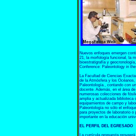
Nuevos enfoques emergen contin
21, la morfología funcional, la 
bioestratigrafía y geocronología
Conference: Paleontology in the
La Facultad de Ciencias Exacta
de la Atmósfera y los Océanos, e
Paleontología., contando con un
docente. Además, en el área de
numerosas colecciones de fósile
amplia y actualizada biblioteca
equipamientos de campo y labor
Paleontología no sólo el enfoqu
para proyectos de laboratorio o
importante en la educación unive
EL PERFIL DEL EGRESADO
La currícula propuesta proveerá