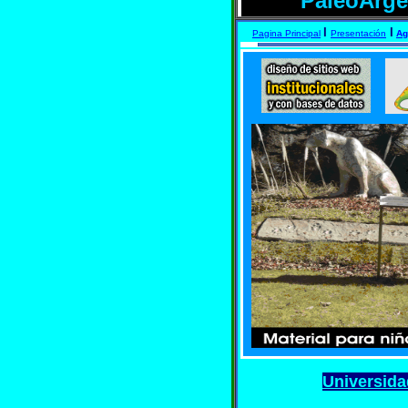
PaleoArg
I
I
Pagina Principal
Presentación
Ag
Universida