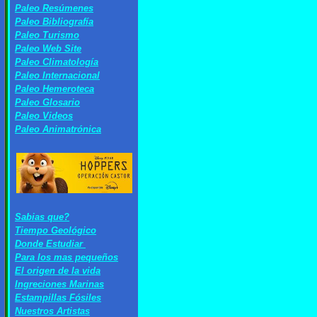
Paleo Resúmenes
Paleo Bibliografía
Paleo Turismo
Paleo Web Site
Paleo Climatología
Paleo Internacional
Paleo Hemeroteca
Paleo Glosario
Paleo Videos
Paleo Animatrónica
Sabias que?
Tiempo Geológico
Donde Estudiar
Para los mas pequeños
El origen de la vida
Ingreciones Marinas
Estampillas Fósiles
Nuestros Artistas