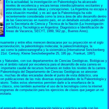
En la actualidad, la investigación en Paleontología ha alcanzado
niveles de excelencia y encara temas interdisciplinarios excitantes y
promotores de nuevas ideas y concepciones. La Argentina no escapa a
esta situación mundial, y es así que la Paleontología ha sido
recientemente considerada como la única área de alto desarrollo dentro
de las Geociencias en nuestro país, en un detallado estudio publicado
por la Secretaría de Ciencia y Técnica de la Nación (La Investigación
Científica y Tecnológica en Argentina: Diagnóstico e Identificación de
Areas de Vacancia, SECYT, 1999, 562 pp., Buenos Aires).
uamente y entre ellos merecen destacarse por su proyección en el siglo
macroevolución, la paleontología molecular, la paleoclimatología, la
, asi como la paleoceanografía y la sistemática (International Senckenberg
 21st. Century, Kleine Senckebergreihe 25, 195 pp., Frankurt, 1997).
s y Naturales, con sus departamentos de Ciencias Geológicas, Biológicas y
s el ámbito natural por excelencia para el desarrollo de esta carrera en
 importante caudal de recursos humanos en todos los niveles de la carrera
 Paleontología del Departamento de Ciencias Geológicas se atesoran
s, muchas de ellas encaradas desde el punto de vista didáctico, una
 con publicaciones de las más diversas especialidades de la Paleontología y
atorio. Todos estos elementos permiten darle a la enseñanza de la
e clásico, sino también aumentar el uso de la tecnología como la internet
 programas de computación para los ejercicios de clases que juegan un rol
rsitaria.
 al egresado una robusta preparación teórica y práctica acorde con las