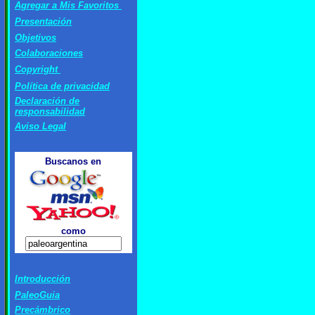
Agregar a Mis Favoritos
Presentación
Objetivos
Colabor
aciones
Copyright
Política de privacidad
Declaración de
responsabilidad
Aviso Legal
Buscanos
en
como
Introducción
PaleoGuia
Precámbrico