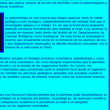
iplina que abarca campos de acción tan disímiles como la bioestratigrafía y
blemas evolutivos.
La paleontología es una ciencia que integra aspectos tanto de índole
geológica como biológica, independientemente del enfoque final que el
investigador aplique a su trabajo. Es así que la licenciatura propuesta
pretende reconocer formalmente esta dualidad al exigir a los alumnos la
cursada de materias tanto dentro del ámbito de los Departamentos de
Ciencias Biológicas como Geológicas. De esta forma se subsanará el
divorcio que actualmente existe en la formación de los alumnos de uno
y otro departamento interesados en abordar temáticas vinculadas con la
historia de la vida sobre la Tierra.
bates actuales en biología evolutiva, sistemática, paleobiología y como
to de vista cuantitativo, asi como designar experimentos que le permitan
ución y en el estudio de los organismos fósiles. Así mismo, los
n importantes para comprender tanto el ambiente local donde el organismo
o así también los procesos geológicos generales que actuaban cuando el
o y las posibles causas de eventos mayores como las extinciones masivas.
ra una formación interdisciplinaria que le permitirá poder desempeñarse en
vidades en la industria del petróleo, museológicas, de extensión científica,
u preparación académica le posibilitará acceder a un posgrado.
ias en las siguientes actividades: