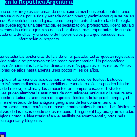
en la Republica Argentina.
uno de los mejores sistemas de educación a nivel universitario del mundo.
to se duplica por la rica y variada colecciones y yacimientos que se hallan
era de Paleontología esta ligada como complemento directo a la de Biología.
se puede lograr una orientación, especialización, profesorado, licenciatura o
daremos dos claros ejemplos de las Facultades mas importantes de nuestro
 cada una de ellas, y una serie de hipervínculos para que busques mas
información al respecto.
que estudia las evidencias de la vida en el pasado. Estas quedan registradas
vida antigua se preservan en las rocas sedimentarias. Un paleontólogo
ias más diminutas hasta los dinosaurios más gigantes y los restos fósiles
llones de años hasta apenas unos pocos miles de años.
licar otras ciencias básicas para el estudio de los fósiles. Estudios
o isótopos radiactivos en conchillas o esqueletos fósiles pueden brindar
a de la tierra, el clima y los ambientes en tiempos pasados. Estudios
iles puden alumbrar la estructura de comunidades antiguas o la naturaleza
uede estudiar la secuencia de especies fósiles a lo largo del tiempo y el
ón en el estudio de las antiguas geografías de los continentes o la
as en forma contemporánea en masas continentales distantes. Los fósiles se
lativas de las rocas donde se los recupera. En general hay una gran variedad
gicos como la bioestratigrafia y el análisis paleoambiental y otros más
 ontogenias y filogenias.