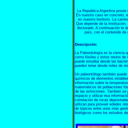
La Republica Argentina posee 
En nuestro caso en concreto, es
en nuestro territorio. La carr
Que depende de la Institución, 
doctorado. A continuación te 
país, con el contenido de
Descripción:
La Paleontología es la ciencia 
como fósiles y estos restos de 
puede estudiar desde las bacter
pueden tener desde miles de mi
Un paleontólogo también puede ap
químicos de elementos estables 
información sobre la temperatur
matemáticos de poblaciones fós
de las extinciones. También se p
espacio y utilizar esa informaci
correlación de rocas depositad
utilizan para proveer edades re
de tópicos entre unos más geoló
biológicos como los estudios de