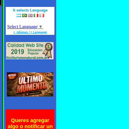
It selects Language
Select Language
▼
+ idiomas / + Language
Queres agregar
algo o notificar un