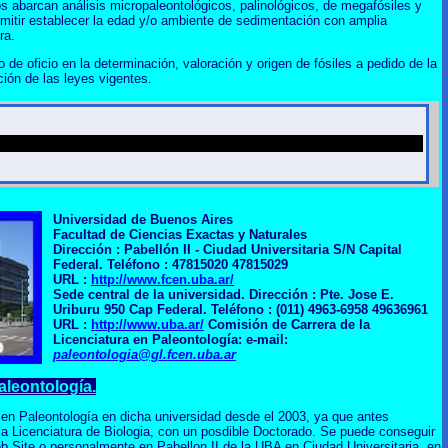
os abarcan análisis micropaleontológicos, palinológicos, de megafósiles y
rmitir establecer la edad y/o ambiente de sedimentación con amplia
ra.
o de oficio en la determinación, valoración y origen de fósiles a pedido de la
ción de las leyes vigentes.
Universidad de Buenos Aires
Facultad de Ciencias Exactas y Naturales
Dirección :
Pabellón II - Ciudad Universitaria S/N Capital
Federal
. Teléfono :
47815020 47815029
URL :
http://www.fcen.uba.ar/
Sede central de la universidad
. Dirección :
Pte. Jose E.
Uriburu 950 Cap Federal
. Teléfono :
(011) 4963-6958 49636961
URL :
http://www.uba.ar/
Comisión de Carrera de la
Licenciatura en Paleontología: e-mail:
paleontologia@gl.fcen.uba.ar
aleontología.
a en Paleontología en dicha universidad desde el 2003, ya que antes
la Licenciatura de Biologia, con un posdible Doctorado. Se puede conseguir
 Site o personalmente en Pabellon II de la UBA en Ciudad Universitaria, en