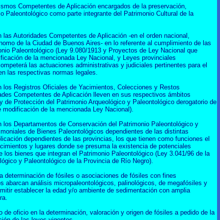
ismos Competentes de Aplicación encargados de la preservación,
io Paleontológico como parte integrante del Patrimonio Cultural de la
las Autoridades Competentes de Aplicación -en el orden nacional,
ónomo de la Ciudad de Buenos Aires- en lo referente al cumplimiento de las
onio Paleontológico (Ley 9.080/1913 y Proyectos de Ley Nacional que
ficación de la mencionada Ley Nacional, y Leyes provinciales
ompeterá las actuaciones administrativas y judiciales pertinentes para el
en las respectivas normas legales.
los Registros Oficiales de Yacimientos, Colecciones y Restos
dades Competentes de Aplicación lleven en sus respectivos ámbitos
ey de Protección del Patrimonio Arqueológico y Paleontológico derogatorio de
e modificación de la mencionada Ley Nacional).
 los Departamentos de Conservación del Patrimonio Paleontológico y
imoniales de Bienes Paleontológicos dependientes de las distintas
icación dependientes de las provincias, los que tienen como funciones el
acimientos y lugares donde se presuma la existencia de potenciales
e los bienes que integran el Patrimonio Paleontológico (Ley 3.041/96 de la
lógico y Paleontológico de la Provincia de Río Negro).
a determinación de fósiles o asociaciones de fósiles con fines
os abarcan análisis micropaleontológicos, palinológicos, de megafósiles y
rmitir establecer la edad y/o ambiente de sedimentación con amplia
ra.
o de oficio en la determinación, valoración y origen de fósiles a pedido de la
ción de las leyes vigentes.