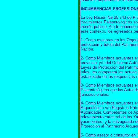
INCUMBENCIAS PROFESION
La Ley Nación Nø 25.743 de Pro
Yacimientos Paleontológicos so
interés público. Así lo entiende
este contexto, los egresados te
1- Como asesores en los Organ
protección y tutela del Patrimon
Nación.
2- Como Miembros actuantes en 
provincial y/o del Gobierno Aut
Leyes de Protección del Patrim
tales, les competerá las actuaci
establecido en las respectivas 
3- Como Miembros actuantes en 
Paleontológicos que las Autori
jurisdiccionales.
4- Como Miembros actuantes en
Arqueológico y/o Registros Patr
Autoridades Competentes de Apl
relevamiento catastral de los Y
yacimientos, y la salvaguarda d
Protección al Patrimonio Arqueo
5- Como asesor o consultor en l