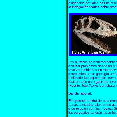
exigencias actuales de una disc
la indagación teórica sobre pro
Los alumnos aprenderán sobre de
analizar problemas desde un pun
resolver problemas en macroevol
conocimientos en geología será
fosilizado fue depositado, com
fósil era aún un organismo viv
(Fuente: http://www.fcen.uba.ar)
Salida laboral:
El egresado tendrá de esta mane
tareas aplicadas tales como acti
o de relación con los medios. S
los egresados tendrán incumbenc