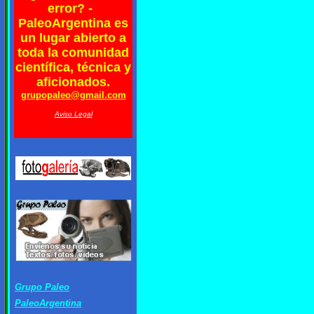
error? -
PaleoArgentina es
un lugar abierto a
toda la comunidad
científica, técnica y
aficionados.
grupopaleo@gmail.com
Aviso Legal
Grupo Paleo
PaleoArgentina