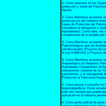
1- Como asesores en los Organ
protección y tutela del Patrimon
Nación.
2- Como Miembros actuantes en 
provincial y/o del Gobierno Aut
Leyes de Protección del Patrim
consideran la derogación o modi
equivalentes). Como tales, les c
cumplimiento de lo establecido 
3- Como Miembros actuantes en 
Paleontológicos que las Autori
jurisdiccionales (Proyecto de L
la Ley 9.080/1913 y Proyecto d
4- Como Miembros actuantes en
Arqueológico y/o Registros Patr
Autoridades Competentes de Apl
relevamiento catastral de los Y
yacimientos, y la salvaguarda d
Protección al Patrimonio Arqueo
5- Como asesor o consultor en l
bioestratigráficos. Estos estudi
todo otro vestigio que pueda pe
aplicación en la industria petrole
6- Como perito judicial de parte 
justicia competente en la aplica