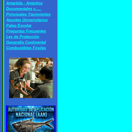
Antartida - Antartica
Documentales y.....
Principales Yacimientos
Apuntes Universita
r
ios
Paleo Escolar
Preguntas Frecuentes
Ley de Protección
Geografía Continental
Combustibles Fósiles