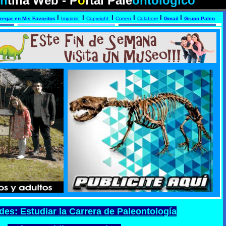
en
tina Web - P
o
rtal Pale
ontológico
I
I
I
I
I
I
regar en Mis Favoritos
Imprimir
Copyright
Correo
Colabore
Gmail
Grupo Paleo
des: Estudiar la Carrera de Paleontología