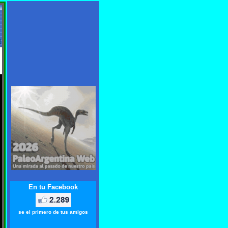
leontologico mas completo de lengua hispana. Graci
En tu Facebook
se el primero de tus amigos