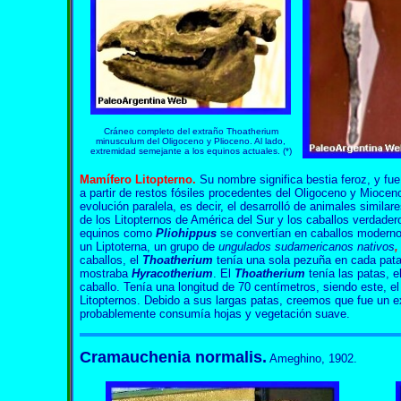
Cráneo completo del extraño Thoatherium
minusculum del Oligoceno y Plioceno. Al lado,
extremidad semejante a los equinos actuales. (*)
Mamífero
Litopterno
.
Su nombre significa bestia feroz, y fu
a partir de restos fósiles procedentes del Oligoceno y Miocen
evolución paralela, es decir, el desarrolló de animales simila
de los Litopternos de América del Sur y los caballos verdader
equinos como
Pliohippus
se convertían en caballos moderno
un Liptoterna, un grupo de
ungulados sudamericanos nativos
,
caballos, el
Thoatherium
tenía una sola pezuña en cada pata
mostraba
Hyracotherium
. El
Thoatherium
tenía las patas, e
caballo. Tenía una longitud de 70 centímetros, siendo este, 
Litopternos. Debido a sus largas patas, creemos que fue un e
probablemente consumía hojas y vegetación suave.
Cramauchenia normalis.
Ameghino, 1902.