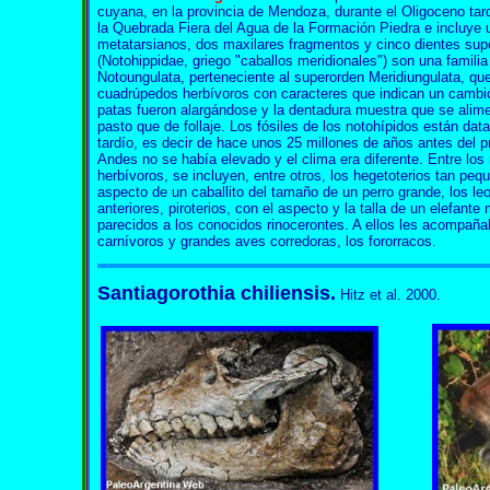
cuyana, en la provincia de Mendoza, durante el Oligoceno tard
la Quebrada Fiera del Agua de la Formación Piedra e incluye
metatarsianos, dos maxilares fragmentos y cinco dientes supe
(Notohippidae, griego "caballos meridionales") son una famili
Notoungulata, perteneciente al superorden Meridiungulata, q
cuadrúpedos herbívoros con caracteres que indican un cambio
patas fueron alargándose y la dentadura muestra que se ali
pasto que de follaje. Los fósiles de los notohípidos están da
tardío, es decir de hace unos 25 millones de años antes del pr
Andes no se había elevado y el clima era diferente. Entre lo
herbívoros, se incluyen, entre otros, los hegetoterios tan pe
aspecto de un caballito del tamaño de un perro grande, los le
anteriores, piroterios, con el aspecto y la talla de un elefan
parecidos a los conocidos rinocerontes. A ellos les acompa
carnívoros y grandes aves corredoras, los fororracos.
Santiagorothia chiliensis.
Hitz et al. 2000.