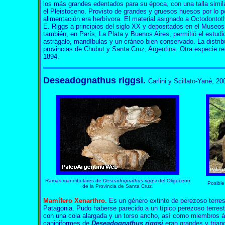
los más grandes edentados para su época, con una talla simila
el Pleistoceno. Provisto de grandes y gruesos huesos por lo
alimentación era herbívora. El material asignado a Octodonto
E. Riggs a principios del siglo XX y depositados en el Museos
también, en París, La Plata y Buenos Aires, permitió el estud
astrágalo, mandíbulas y un cráneo bien conservado. La distrib
provincias de Chubut y Santa Cruz, Argentina. Otra especie 
1894.
Deseadognathus riggsi.
Carlini y Scillato-Yané, 20
Ramas mandibulares de
Deseadognathus riggsi
del Oligoceno
Posible
de la Provincia de Santa Cruz
.
Mamífero
Xenarthro
.
Es un género extinto de perezoso terre
Patagonia. Pudo haberse parecido a un típico perezoso terre
con una cola alargada y un torso ancho, así como miembros ág
caniniformes de
Deseadognathus riggsi
eran grandes y trian