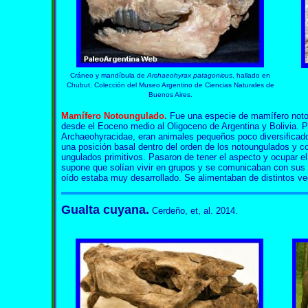
Cráneo y mandíbula de
Archaeohyrax patagonicus
, hallado en
Chubut. Colección del Museo Argentino de Ciencias Naturales de
Buenos Aires.
Mamífero Notoungulado.
Fue una especie de mamífero noto
desde el Eoceno medio al Oligoceno de Argentina y Bolivia. Pe
Archaeohyracidae, eran animales pequeños poco diversificado
una posición basal dentro del orden de los notoungulados y co
ungulados primitivos. Pasaron de tener el aspecto y ocupar e
supone que solían vivir en grupos y se comunicaban con sus 
oído estaba muy desarrollado. Se alimentaban de distintos ve
Gualta cuyana.
Cerdeño, et, al. 2014.