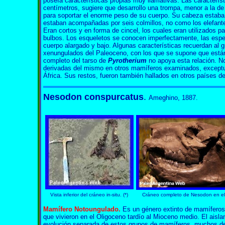
poseía características propias muy llamativas. Las caracterís
centímetros, sugiere que desarrollo una trompa, menor a la de
para soportar el enorme peso de su cuerpo. Su cabeza estab
estaban acompañadas por seis colmillos, no como los elefant
Eran cortos y en forma de cincel, los cuales eran utilizados pa
bulbos. Los esqueletos se conocen imperfectamente, las es
cuerpo alargado y bajo. Algunas características recuerdan al g
xenungulados del Paleoceno, con los que se supone que está
completo del tarso de
Pyrotherium
no apoya esta relación. N
derivadas del mismo en otros mamíferos examinados, except
África. Sus restos, fueron también hallados en otros países d
Nesodon conspurcatus
.
Ameghino, 1887.
Vista inferior del cráneo in-situ. (*)
Cráneo completo de Nesodon en el
Mamífero Notoungulado.
Es un género extinto de mamíferos
que vivieron en el Oligoceno tardío al Mioceno medio. El aisla
evolución separada de estos grupos de mamíferos, muchos de l