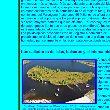
en tiempos más antiguos. Más aun, durante gran parte del Mes
Oceanía estuvieron unidos, y es por eso que muchos grupos 
en estos continentes en la actualidad (o en el registro fósil). E
comienzos del Paleógeno (hace unos 66 Millones de años) el s
estuvieron unidos por lo que los polidolópidos pudieron haber
sin tener mayores barreras que las aislaran. Por eso hoy los r
de estos grupos (junto con otros grupos de mamíferos). Inclu
esté más relacionado con los marsupiales australianos que c
Los polidolópidos desaparecieron del registro a comienzo del
probablemente debido al deterioro del clima, con una disminuc
humedad, particularmente en la región patagónica donde estos 
Los saltadores de Islas, balseros y el intercambi
A fines 
un breve
conocido
como un 
los dino
fauna mu
algunas 
primeros
africano.
Sobreviv
de veget
Por ello,
En el lago Chippewa, en Wisconsin en, EE.UU.,, alberga una
hubo un 
isla flotante gigante que a veces se mueve y bloquea un puente