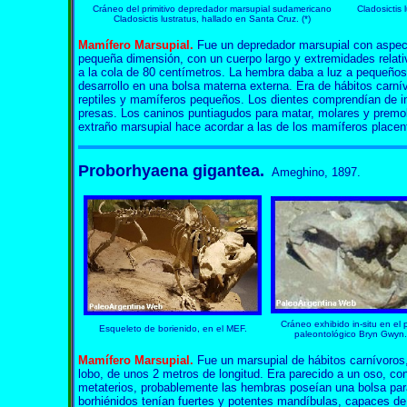
Cráneo del primitivo depredador marsupial sudamericano
Cladosictis
Cladosictis lustratus, hallado en Santa Cruz. (*)
Mamífero Marsupial.
Fue un depredador marsupial con aspecto
pequeña dimensión, con un cuerpo largo y extremidades relat
a la cola de 80 centímetros. La hembra daba a luz a pequeños
desarrollo en una bolsa materna externa. Era de hábitos carn
reptiles y mamíferos pequeños. Los dientes comprendían de inci
presas. Los caninos puntiagudos para matar, molares y premol
extraño marsupial hace acordar a las de los mamíferos placent
Proborhyaena gigantea.
Ameghino, 1897.
Cráneo exhibido in-situ en el
Esqueleto de borienido, en el MEF.
paleontológico Bryn Gwyn. 
Mamífero Marsupial.
Fue un marsupial de hábitos carnívoros
lobo, de unos 2 metros de longitud. Era parecido a un oso, c
metaterios, probablemente las hembras poseían una bolsa para 
borhiénidos tenían fuertes y potentes mandíbulas, capaces de