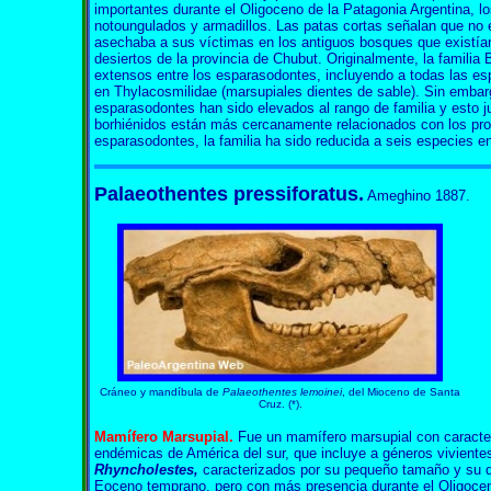
importantes durante el Oligoceno de la Patagonia Argentina, 
notoungulados y armadillos. Las patas cortas señalan que no 
asechaba a sus víctimas en los antiguos bosques que existía
desiertos de la provincia de Chubut. Originalmente, la famili
extensos entre los esparasodontes, incluyendo a todas las esp
en Thylacosmilidae (marsupiales dientes de sable). Sin embar
esparasodontes han sido elevados al rango de familia y esto j
borhiénidos están más cercanamente relacionados con los prob
esparasodontes, la familia ha sido reducida a seis especies e
Palaeothentes pressiforatus.
Ameghino 1887.
Cráneo y mandíbula de
Palaeothentes lemoinei
, del Mioceno de Santa
Cruz. (*).
Mamífero Marsupial.
Fue un mamífero marsupial con caracter
endémicas de América del sur, que incluye a géneros vivien
Rhyncholestes,
caracterizados por su pequeño tamaño y su di
Eoceno temprano, pero con más presencia durante el Oligoce