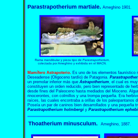
Parastrapotherium martiale.
Ameghino 1901.
Rama mandibular y pieza tipo de
Parastrapotherium
,
colectada por Ameghino y exhibida en el MACN.
Mamífero Astrapoterio.
Es uno de los elementos faunístico 
Deseadense (Oligoceno tardío) de Patagonia.
Parastrapothe
un premolar inferior más que
Astrapotherium
, el cual es muy
constituyen un orden reducido, pero bien representado de her
desde fines del Paleoceno hasta mediados del Mioceno. Algun
rinocerontes, con colmillos y una trompa pequeña. Era herbív
raíces, las cuales encontraba a orillas de los paleopantanos 
Poseía un par de caninos bien desarrollados y una pequeña 
Parastrapotherium holmbergi
y
Parastrapotherium epheb
Thoatherium minusculum.
Ameghino, 1887.
Thoatherium Thoatherium Thoatherium Thoatherium Thoatherium Tho