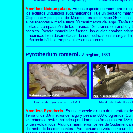
Esqueleto de Pachyrukhos mayonoi. (*)
Cráneo de Pachyrukhos 
Mamífero Notoungulado
.
Es una especie de mamífero extinto
los extintos ungulados sudamericanos. Fue un pequeño mamífe
Oligoceno y principios del Mioceno, es decir, hace 25 millones
a los roedores y media unos 30 centímetros de largo. Tenía u
cortas a comparación de las traseras. Su cráneo era ancho y t
nasales. Poseía mandíbulas fuertes, las cuales estaban adap
timpánicas bien desarrolladas, lo que podría señalar orejas fi
señalando hábitos crepusculares o nocturnos.
Pyrotherium romeroi.
Ameghino, 1889.
Cráneo de Pyrotherium en el MEF.
Mandíbula. Foto Conicet
Mamífero
Pyrotheria
.
Es una especie extinta de mamífero del
Tenía unos 3,6 metros de largo y pesaría 600 kilogramos. Su 
los primeros restos hallados por Florentino Ameghino en 1889
origen volcánicos. Algunos mamíferos fósiles de Sudamérica e
del resto de los continentes. Pyrotherium se veía como un ele