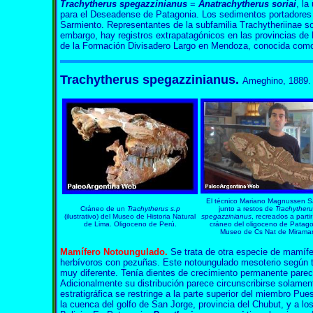
Trachytherus spegazzinianus
=
Anatrachytherus soriai
, la
para el Deseadense de Patagonia. Los sedimentos portadores 
Sarmiento. Representantes de la subfamilia Trachytheriinae so
embargo, hay registros extrapatagónicos en las provincias de 
de la Formación Divisadero Largo en Mendoza, conocida co
Trachytherus spegazzinianus.
Ameghino, 1889.
El técnico Mariano Magnussen Sa
Cráneo de un
Trachytherus s.p
junto a restos de
Trachytheru
(ilustrativo) del Museo de Historia Natural
spegazzinianus
, recreados a parti
de Lima. Oligoceno de Perú.
cráneo del oligoceno de Patago
Museo de Cs Nat de Miramar
Mamífero Notoungulado.
Se trata de otra especie de mamífe
herbívoros con pezuñas. Este notoungulado mesoterio según t
muy diferente. Tenía dientes de crecimiento permanente parec
Adicionalmente su distribución parece circunscribirse solament
estratigráfica se restringe a la parte superior del miembro Pu
la cuenca del golfo de San Jorge, provincia del Chubut, y a lo