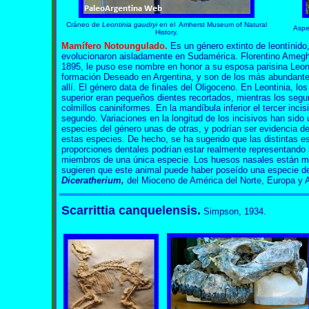
Cráneo de
Leontinia gaudryi
en el Amherst Museum of Natural
Aspe
History.
Mamífero Notoungulado.
Es un género extinto de leontínido,
evolucionaron aisladamente en Sudamérica. Florentino Ameghin
1895, le puso ese nombre en honor a su esposa parisina Leonti
formación Deseado en Argentina, y son de los más abundante
allí. El género data de finales del Oligoceno. En Leontinia, lo
superior eran pequeños dientes recortados, mientras los se
colmillos caniniformes. En la mandíbula inferior el tercer incis
segundo. Variaciones en la longitud de los incisivos han sido u
especies del género unas de otras, y podrían ser evidencia de
estas especies. De hecho, se ha sugerido que las distintas e
proporciones dentales podrían estar realmente representando 
miembros de una única especie. Los huesos nasales están m
sugieren que este animal puede haber poseído una especie de 
Diceratherium,
del Mioceno de América del Norte, Europa y A
Scarrittia canquelensis.
Simpson, 1934.
Scarrittia canquelensis
Scarrittia canquelensis Scarrittia canquelensis Sca