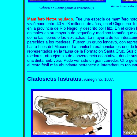
Aspecto en vida 
Cráneo de
Santiagorothia chiliensis
(*).
Mamífero Notoungulado.
Fue una especie de mamífero notou
vivió hace entre 40 y 28 millones de años, en el Oligoceno Te
en la provincia de Río Negro, y descrito por Hitz. En el orden 
animales en su mayoría de pequeño y mediano tamaño que ocu
como las liebres o las vizcachas. La mayoría de los interate
parecidos a los roedores. Fueron un grupo longevo, con repre
hasta fines del Mioceno. La familia Interatheriidae es uno de
representados en la fauna de la Formación Santa Cruz. Sus 
roedores, otro ejemplo de convergencia adaptativa, donde su
una dieta herbívora. Pudo ver sido un gran corredor. Otro géne
el resto fósil más abundante pertenece a Interatherium robus
Cladosictis lustratus.
Ameghino, 1887.
Cladosictis Cladosictis Cladosictis Cladosictis Cladosictis Cladosictis