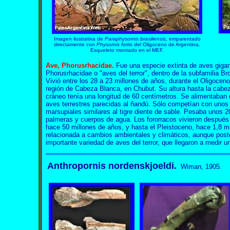
Imagen ilustrativa de
Paraphysornis brasiliensis
, emparentado
directamente con
Physornis fortis
del Oligoceno de Argentina.
Esqueleto montado en el MEF.
Ave,
Phorusrhacidae
.
Fue una especie extinta de aves gigan
Phorusrhacidae o "aves del terror", dentro de la subfamilia B
Vivió entre los 28 a 23 millones de años, durante el Oligoce
región de Cabeza Blanca, en Chubut. Su altura hasta la cabe
cráneo tenía una longitud de 60 centímetros. Se alimentaban
aves terrestres parecidas al ñandú. Sólo competían con uno
marsupiales similares al tigre diente de sable. Pesaba unos 2
palmeras y cuerpos de agua. Los fororracos vivieron después 
hace 50 millones de años, y hasta el Pleistoceno, hace 1,8 mi
relacionada a cambios ambientales y climáticos, aunque post
importante variedad de aves del terror, que llegaron a medir 
Anthropornis nordenskjoeldi.
Wiman
, 1905.
Anthropornis Anthropornis Anthropornis Anthropornis Anthropornis Anthroporn