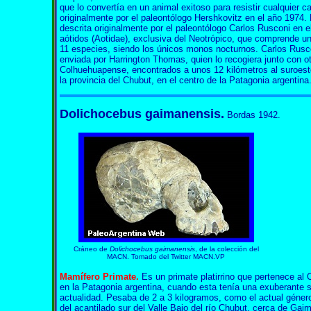
que lo convertía en un animal exitoso para resistir cualquier 
originalmente por el paleontólogo Hershkovitz en el año 1974.
descrita originalmente por el paleontólogo Carlos Rusconi en el
aótidos (Aotidae), exclusiva del Neotrópico, que comprende un 
11 especies, siendo los únicos monos nocturnos. Carlos Rusco
enviada por Harrington Thomas, quien lo recogiera junto con o
Colhuehuapense, encontrados a unos 12 kilómetros al suroeste
la provincia del Chubut, en el centro de la Patagonia argentina
Dolichocebus gaimanensis.
Bordas 1942.
Cráneo de
Dolichocebus gaimanensis
, de la colección del
MACN. Tomado del Twitter MACN.VP
Mamífero Primate.
Es un primate platirrino que pertenece al
en la Patagonia argentina, cuando esta tenía una exuberante s
actualidad. Pesaba de 2 a 3 kilogramos, como el actual géne
del acantilado sur del Valle Bajo del río Chubut, cerca de G