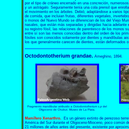
por el tipo de cráneo encerrado en una concreción, numerosos
y un astrágalo. Seguramente tenía una cola prensil que enroll
el movimiento en los árboles. Debió, adaptándose a varios t
de comida, que incluian frutas, diferentes vegetales, inverteb
o monos del Nuevo Mundo se diferencian de los del Viejo Mundo
nasales, que están más separadas y dirigidas hacia adelante e
su registro fósil, las relaciones de parentesco de los monos 
entre sí son las menos conocidas dentro del orden de los prima
fósiles son conocidos solamente por dientes y mandíbulas ai
los que generalmente carecen de dientes, están deformados o
Octodontotherium grandae.
Ameghino, 1894.
Fragmento mandibular atribuido a
Octodontotherium s.p
del
Oligoceno de Chubut. Museo de La Plata.
Mamífero
Xenarthro
.
Es un género extinto de perezoso terre
América del Sur durante el Oligoceno-Mioceno, poco común de 
21 millones de años antes del presente, existente por aproxi