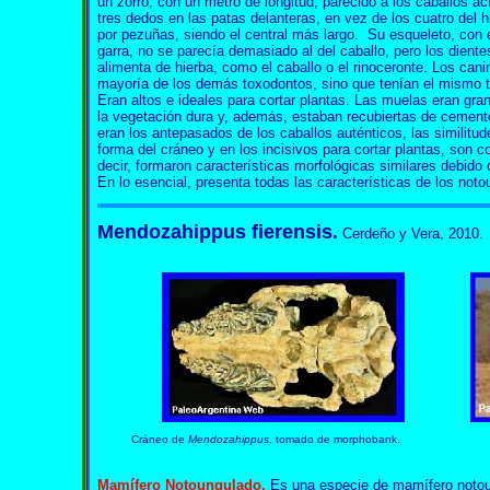
un zorro, con un metro de longitud, parecido a los caballos ac
tres dedos en las patas delanteras, en vez de los cuatro del hi
por pezuñas, siendo el central más largo. Su esqueleto, con 
garra, no se parecía demasiado al del caballo, pero los diente
alimenta de hierba, como el caballo o el rinoceronte. Los can
mayoría de los demás toxodontos, sino que tenían el mismo t
Eran altos e ideales para cortar plantas. Las muelas eran gra
la vegetación dura y, además, estaban recubiertas de cement
eran los antepasados de los caballos auténticos, las similitu
forma del cráneo y en los incisivos para cortar plantas, son 
decir, formaron características morfológicas similares debid
En lo esencial, presenta todas las características de los not
Mendozahippus fierensis.
Cerdeño y Vera, 2010.
Cráneo de
Mendozahippus
, tomado de morphobank.
Mamífero Notoungulado.
Es una especie de mamífero notoun