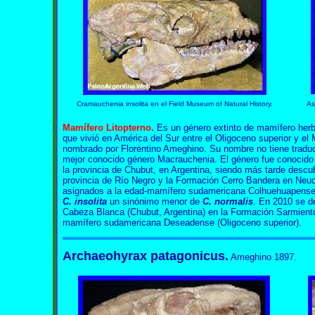
Cramauchenia insolita en el Field Museum of Natural History.
As
Mamífero
Litopterno
.
Es un género extinto de mamífero herbí
que vivió en América del Sur entre el Oligoceno superior y el 
nombrado por Florentino Ameghino. Su nombre no tiene traducc
mejor conocido género Macrauchenia. El género fue conocido 
la provincia de Chubut, en Argentina, siendo más tarde descub
provincia de Río Negro y la Formación Cerro Bandera en Neu
asignados a la edad-mamífero sudamericana Colhuehuapense (
C. insolita
un sinónimo menor de
C. normalis
. En 2010 se d
Cabeza Blanca (Chubut, Argentina) en la Formación Sarmient
mamífero sudamericana Deseadense (Oligoceno superior).
Archaeohyrax patagonicus.
Ameghino 1897.