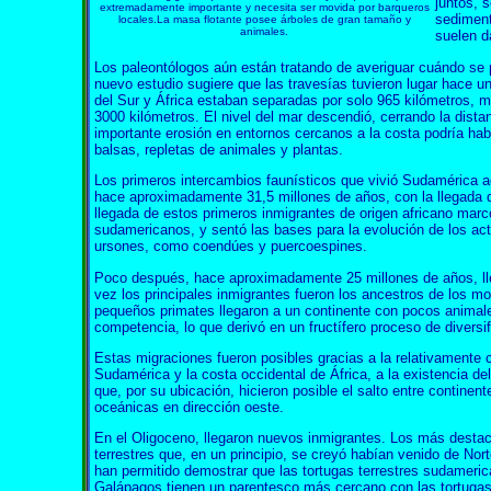
juntos, 
extremadamente importante y necesita ser movida por barqueros
sediment
locales.La masa flotante posee árboles de gran tamaño y
animales.
suelen d
Los paleontólogos aún están tratando de averiguar cuándo se 
nuevo estudio sugiere que las travesías tuvieron lugar hace 
del Sur y África estaban separadas por solo 965 kilómetros, m
3000 kilómetros. El nivel del mar descendió, cerrando la dist
importante erosión en entornos cercanos a la costa podría ha
balsas, repletas de animales y plantas.
Los primeros intercambios faunísticos que vivió Sudamérica a
hace aproximadamente 31,5 millones de años, con la llegada d
llegada de estos primeros inmigrantes de origen africano mar
sudamericanos, y sentó las bases para la evolución de los act
ursones, como coendúes y puercoespines.
Poco después, hace aproximadamente 25 millones de años, ll
vez los principales inmigrantes fueron los ancestros de los mo
pequeños primates llegaron a un continente con pocos animal
competencia, lo que derivó en un fructífero proceso de diversif
Estas migraciones fueron posibles gracias a la relativamente c
Sudamérica y la costa occidental de África, a la existencia d
que, por su ubicación, hicieron posible el salto entre continent
oceánicas en dirección oeste.
En el Oligoceno, llegaron nuevos inmigrantes. Los más destac
terrestres que, en un principio, se creyó habían venido de No
han permitido demostrar que las tortugas terrestres sudamerica
Galápagos tienen un parentesco más cercano con las tortugas 