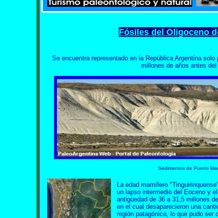
Fósiles del Oligoceno d
Se encuentra representado en la República Argentina sol
millones de años antes del
Sedimentos de Puerto Mad
La edad mamífero "Tinguiririquense
un lapso intermedio del Eoceno y e
antigüedad de 36 a 31,5 millones 
en el cual desaparecieron una canti
región patagónica, lo que pudo ser 