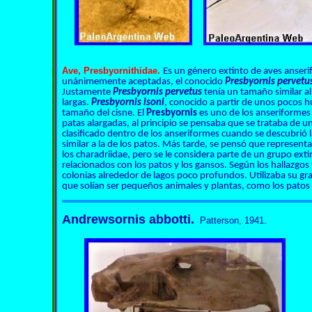
Ave,
Presbyornithidae
.
Es un género extinto de aves anseri
unánimemente aceptadas, el conocido
Presbyornis pervetu
Justamente
Presbyornis pervetus
tenía un tamaño similar al
largas.
Presbyornis isoni
, conocido a partir de unos pocos 
tamaño del cisne. El
Presbyornis
es uno de los anseriformes 
patas alargadas, al principio se pensaba que se trataba de 
clasificado dentro de los anseriformes cuando se descubrió 
similar a la de los patos. Más tarde, se pensó que represent
los charadriidae, pero se le considera parte de un grupo ext
relacionados con los patos y los gansos. Según los hallazgos f
colonias alrededor de lagos poco profundos. Utilizaba su gran
que solían ser pequeños animales y plantas, como los patos 
Andrewsornis abbotti.
Patterson, 1941.