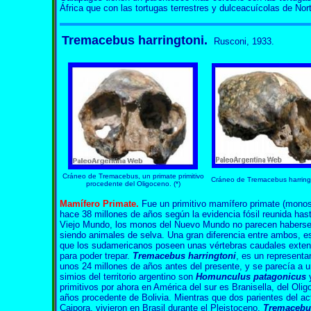
África que con las tortugas terrestres y dulceacuícolas de Nor
Tremacebus harringtoni.
Rusconi, 1933.
Tremacebus Tremacebus Tremacebus Tremacebus Tremacebus Tremacebus
Cráneo de Tremacebus, un primate primitivo
Cráneo de Tremacebus harringto
procedente del Oligoceno. (*)
Mamífero Primate.
Fue un primitivo mamífero primate (monos)
hace 38 millones de años según la evidencia fósil reunida has
Viejo Mundo, los monos del Nuevo Mundo no parecen haberse d
siendo animales de selva. Una gran diferencia entre ambos, e
que los sudamericanos poseen unas vértebras caudales exte
para poder trepar.
Tremacebus harringtoni
, es un representa
unos 24 millones de años antes del presente, y se parecía 
simios del territorio argentino son
Homunculus patagonicus
primitivos por ahora en América del sur es Branisella, del Ol
años procedente de Bolivia. Mientras que dos parientes del a
Caipora, vivieron en Brasil durante el Pleistoceno.
Tremaceb