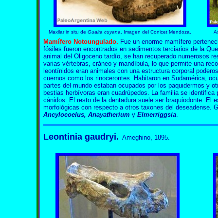
Maxilar in situ de
Gualta cuyana
. Imagen del Conicet Mendoza.
A
Mamífero Notoungulado.
Fue un enorme mamífero perteneci
fósiles fueron encontrados en sedimentos terciarios de la Q
animal del Oligoceno tardío, se han recuperado numerosos rest
varias vértebras, cráneo y mandíbula, lo que permite una rec
leontínidos eran animales con una estructura corporal podero
cuernos como los rinocerontes. Habitaron en Sudamérica, ocu
partes del mundo estaban ocupados por los paquidermos y ot
bestias herbívoras eran cuadrúpedos. La familia se identifica 
cánidos. El resto de la dentadura suele ser braquiodonte. El 
morfológicas con respecto a otros taxones del deseadense. 
Ancylocoelus, Anayatherium
y
Elmerriggsia
.
Leontinia gaudryi.
Ameghino, 1895.
Leontinia Leontinia Leontinia Leontinia Leontinia Leontinia Leont