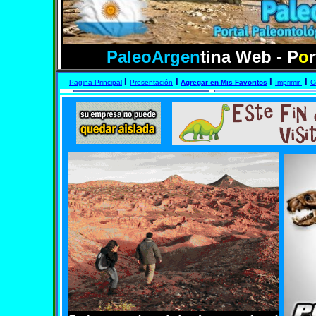
PaleoArgen
tina Web - P
o
I
I
I
I
Pagina Principal
Presentación
Agregar en Mis Favoritos
Imprimir
C