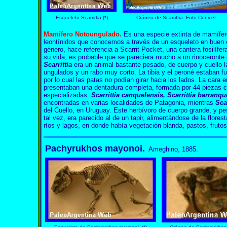
Esqueleto Scarrittia
(*)
Cráneo de
Scarrittia. Foto Conicet
Mamífero Notoungulado
.
Es una especie extinta de mamífer
leontínidos que conocemos a través de un esqueleto en buen 
género, hace referencia a Scarrit Pocket, una cantera fosilífe
su vida, es probable que se pareciera mucho a un rinoceronte
Scarrittia
era un animal bastante pesado, de cuerpo y cuello l
ungulados y un rabo muy corto. La tibia y el peroné estaban fu
por lo cual las patas no podían girar hacia los lados. La cara 
presentaban una dentadura completa, formada por 44 piezas c
especializadas.
Scarrittia canquelensis, Scarrittia barranq
encontradas en varias localidades de Patagonia, mientras
Sca
del Cuello, en Uruguay. Este herbívoro de cuerpo grande, y pe
tal vez, era parecido al de un tapir, alimentándose de la flor
ríos y lagos, en donde había vegetación blanda, pastos, frutos
Pachyrukhos mayonoi.
Ameghino, 1885.