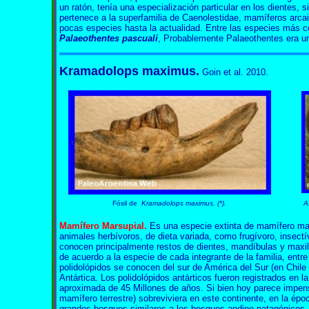
un ratón, tenía una especialización particular en los dientes, s
pertenece a la superfamilia de Caenolestidae, mamíferos arca
pocas especies hasta la actualidad. Entre las especies más c
Palaeothentes pascuali
, Probablemente Palaeothentes era un
Kramadolops maximus.
Goin et al. 2010.
Fósil de
Kramadolops maximus. (*).
A
Mamífero Marsupial.
Es una especie extinta de mamífero mar
animales herbívoros, de dieta variada, como frugívoro, insectí
conocen principalmente restos de dientes, mandíbulas y maxil
de acuerdo a la especie de cada integrante de la familia, entr
polidolópidos se conocen del sur de América del Sur (en Chile 
Antártica. Los polidolópidos antárticos fueron registrados en 
aproximada de 45 Millones de años. Si bien hoy parece impens
mamífero terrestre) sobreviviera en este continente, en la époc
grandes bosques similares a los bosques andino patagónicos,