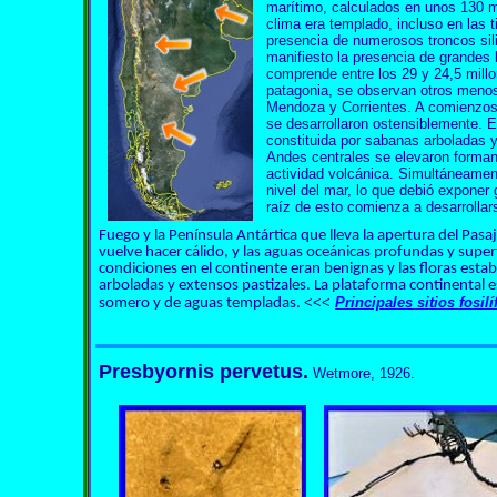
marítimo, calculados en unos 130 
clima era templado, incluso en las t
presencia de numerosos troncos sil
manifiesto la presencia de grandes
comprende entre los 29 y 24,5 millo
patagonia, se observan otros menos
Mendoza y Corrientes. A comienzos 
se desarrollaron ostensiblemente. 
constituida por sabanas arboladas 
Andes centrales se elevaron forma
actividad volcánica. Simultáneame
nivel del mar, lo que debió exponer 
raíz de esto comienza a desarrollars
Fuego y la Península Antártica que lleva la apertura del Pasaj
vuelve hacer cálido, y las aguas oceánicas profundas y superf
condiciones en el continente eran benignas y las floras es
arboladas y extensos pastizales. La plataforma continental 
<<<
Principales sitios fosil
somero y de aguas templadas.
Presbyornis pervetus.
Wetmore, 1926.
Presbyornis
Presbyornis
Presbyornis Presbyornis
Presbyornis
Presbyorni