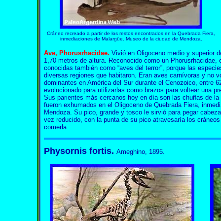
Cráneo recreado a partir de los restos encontrados en la
Quebrada Fiera,
inmediaciones de
Malargüe. Museo de la ciudad de Mendoza.
Ave,
Phorusrhacidae
.
Vivió en Oligoceno medio y superior d
1,70 metros de altura. Reconocido como un Phorusrhacidae, e
conocidas también como “aves del terror”, porque las especi
diversas regiones que habitaron. Eran aves carnívoras y no v
dominantes en América del Sur durante el Cenozoico, entre 6
evolucionado para utilizarlas como brazos para voltear una p
Sus parientes más cercanos hoy en día son las chuñas de la 
fueron exhumados en el Oligoceno de Quebrada Fiera, inmedi
Mendoza. Su pico, grande y tosco le sirvió para pegar cabez
vez reducido, con la punta de su pico atravesaría los cráneo
comerla.
Physornis fortis.
Ameghino, 1895.