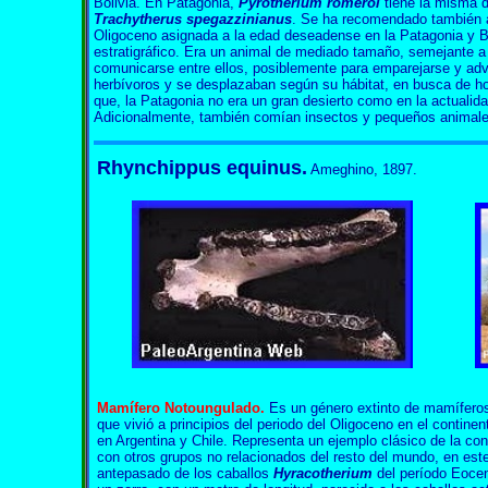
Bolivia. En Patagonia,
Pyrotherium romeroi
tiene la misma di
Trachytherus spegazzinianus
. Se ha recomendado también a 
Oligoceno asignada a la edad deseadense en la Patagonia y Bol
estratigráfico. Era un animal de mediado tamaño, semejante 
comunicarse entre ellos, posiblemente para emparejarse y adve
herbívoros y se desplazaban según su hábitat, en busca de hoja
que, la Patagonia no era un gran desierto como en la actualida
Adicionalmente, también comían insectos y pequeños animale
Rhynchippus equinus.
Ameghino, 1897.
Rhynchippus equinus Rhynchippus equinus Rhynchippus equinus
Mamífero Notoungulado.
Es un género extinto de mamíferos
que vivió a principios del periodo del Oligoceno en el contin
en Argentina y Chile. Representa un ejemplo clásico de la c
con otros grupos no relacionados del resto del mundo, en este
antepasado de los caballos
Hyracotherium
del período Eocen