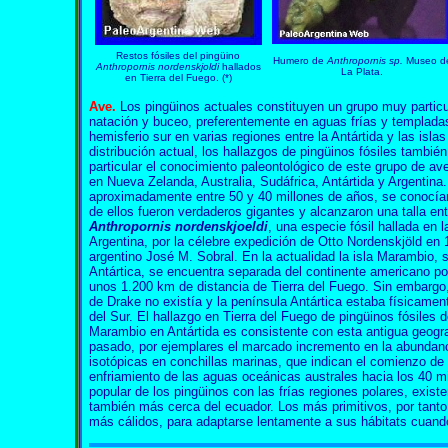
Restos fósiles del pingüino
Humero de
Anthropornis sp.
Museo d
Anthropornis nordenskjoldi
hallados
La Plata.
en Tierra del Fuego.
(*)
Ave.
Los pingüinos actuales constituyen un grupo muy particu
natación y buceo, preferentemente en aguas frías y templadas.
hemisferio sur en varias regiones entre la Antártida y las is
distribución actual, los hallazgos de pingüinos fósiles también
particular el conocimiento paleontológico de este grupo de ave
en Nueva Zelanda, Australia, Sudáfrica, Antártida y Argentina
aproximadamente entre 50 y 40 millones de años, se conocía
de ellos fueron verdaderos gigantes y alcanzaron una talla en
Anthropornis nordenskjoeldi
, una especie fósil hallada en 
Argentina, por la célebre expedición de Otto Nordenskjöld en 1
argentino José M. Sobral. En la actualidad la isla Marambio, 
Antártica, se encuentra separada del continente americano p
unos 1.200 km de distancia de Tierra del Fuego. Sin embargo
de Drake no existía y la península Antártica estaba físicame
del Sur. El hallazgo en Tierra del Fuego de pingüinos fósiles d
Marambio en Antártida es consistente con esta antigua geogra
pasado, por ejemplares el marcado incremento en la abundan
isotópicas en conchillas marinas, que indican el comienzo de
enfriamiento de las aguas oceánicas australes hacia los 40 mi
popular de los pingüinos con las frías regiones polares, exis
también más cerca del ecuador. Los más primitivos, por tanto
más cálidos, para adaptarse lentamente a sus hábitats cuand