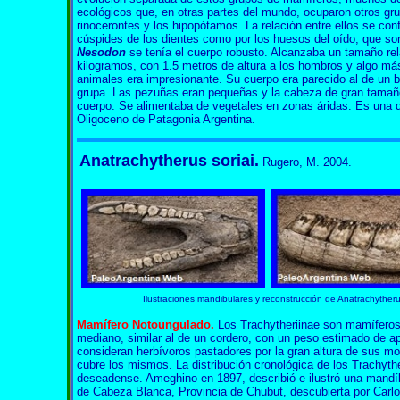
ecológicos que, en otras partes del mundo, ocuparon otros gru
rinocerontes y los hipopótamos. La relación entre ellos se conf
cúspides de los dientes como por los huesos del oído, que so
Nesodon
se tenía el cuerpo robusto. Alcanzaba un tamaño r
kilogramos, con 1.5 metros de altura a los hombros y algo má
animales era impresionante. Su cuerpo era parecido al de un 
grupa. Las pezuñas eran pequeñas y la cabeza de gran tamaño
cuerpo. Se alimentaba de vegetales en zonas áridas. Es una d
Oligoceno de Patagonia Argentina.
Anatrachytherus soriai.
Rugero, M. 2004.
Anatrachytherus Anatrachytherus Anatrachytherus Anatrachytherus An
Ilustraciones mandibulares y reconstrucción de
Anatrachytheru
Mamífero Notoungulado.
Los Trachytheriinae son mamífero
mediano, similar al de un cordero, con un peso estimado de 
consideran herbívoros pastadores por la gran altura de sus m
cubre los mismos. La distribución cronológica de los Trachyt
deseadense. Ameghino en 1897, describió e ilustró una mandí
de Cabeza Blanca, Provincia de Chubut, descubierta por Carl