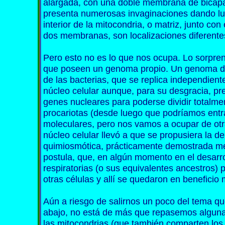
alargada, con una doble membrana de bicapa
presenta numerosas invaginaciones dando lug
interior de la mitocondria, o matriz, junto co
dos membranas, son localizaciones diferentes 
Pero esto no es lo que nos ocupa. Lo sorpre
que poseen un genoma propio. Un genoma de 
de las bacterias, que se replica independien
núcleo celular aunque, para su desgracia, pr
genes nucleares para poderse dividir totalme
procariotas (desde luego que podríamos ent
moleculares, pero nos vamos a ocupar de otr
núcleo celular llevó a que se propusiera la 
quimiosmótica, prácticamente demostrada me
postula, que, en algún momento en el desarrol
respiratorias (o sus equivalentes ancestros) 
otras células y allí se quedaron en beneficio
Aún a riesgo de salirnos un poco del tema q
abajo, no está de más que repasemos algun
las mitocondrias (que también comparten los 