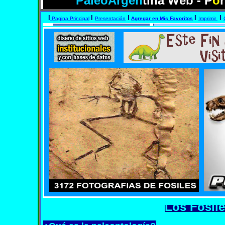
PaleoArgen
tina Web - P
o
I
I
I
I
I
Pagina Principal
Presentación
Agregar en Mis Favoritos
Imprimir
Los Fósile