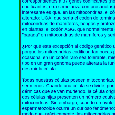
correspondientes a 37 genes codificantes (no
codificantes, otra semejanza con procariotas
interesante es que, en las mitocondrias, el c
alterado: UGA, que sería el codón de terminac
mitocondrias de mamíferos, hongos y protozo
en plantas; el codón AGG, que normalmente co
"parada" en mitocondrias de mamíferos y seri
¿Por qué esta excepción al código genético 
porque las mitocondrias codifican tan pocas
ocasional en un codón raro sea tolerable, mi
tipo en un gran genoma puede alterara la fu
destruir la célula.
Todas nuestras células poseen mitocondrias, 
ser menos. Cuando una célula se divide, por
dérmicas que se van muriendo, la célula origi
dos células hijas presenten un número equiva
mitocondrias. Sin embargo, cuando un óvulo
espermatozoide ocurre un curioso fenómeno: 
modo que, prácticamente, las mitocondrias p